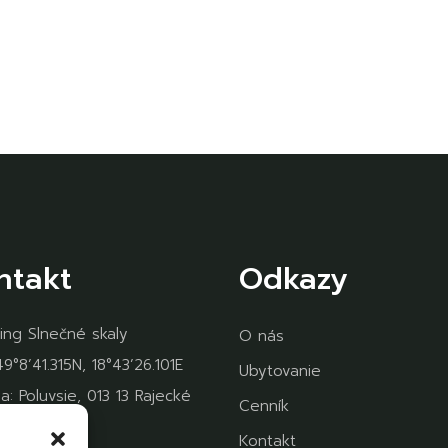
ntakt
Odkazy
ng Slnečné skaly
O nás
9°8’41.315N, 18°43’26.101E
Ubytovanie
a: Poluvsie, 013 13 Rajecké
Cenník
ce
Kontakt