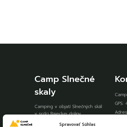
Camp Slnečné
Ko
skaly
Campi
GPS: 4
Camping v objatí Slnečných skál
Adres
v srdci Rajeckej doliny.
Tepli
Spravovať Súhlas