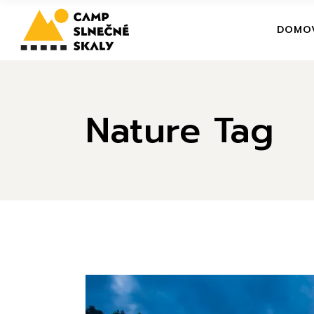
Skip
to
the
DOMO
content
Nature Tag
13
feb