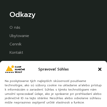
Odkazy
O nás
Ubytovanie
Cenník
Kontakt
Spravovať Súhlas
Sledujte nás
Na poskytovanie tých najlepších skúseností používame
technológie, ako sú súbory cookie na ukladanie a/alebo prístup
k informáciám o zariadení. Súhlas s týmito technológiami nám
umožní spracovávať údaje, ako je správanie pri prehliadaní alebo
jedinečné ID na tejto stránke. Nesúhlas alebo odvolanie súhlasu
môže nepriaznivo ovplyvniť určité vlastnosti a funkcie.