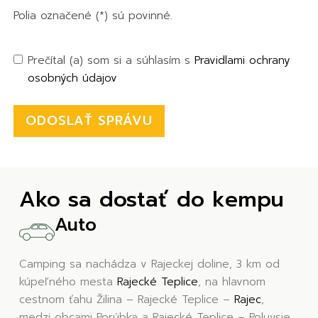
Polia označené (*) sú povinné.
Prečítal (a) som si a súhlasím s
Pravidlami ochrany
osobných údajov
ODOSLAŤ SPRÁVU
Alternative:
Ako sa dostať do kempu
Auto
Camping sa nachádza v Rajeckej doline, 3 km od
kúpeľného mesta
Rajecké Teplice
, na hlavnom
cestnom ťahu Žilina – Rajecké Teplice –
Rajec
,
medzi obcami Porúbka a Rajecké Teplice – Poluvsie.