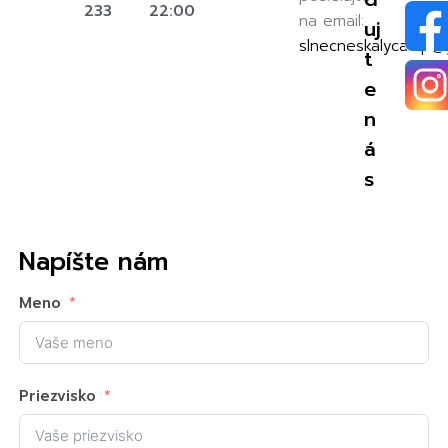
233
22:00
na email:
uj
slnecneskalycamp@
t
e
n
á
s
Napíšte nám
Meno
Priezvisko