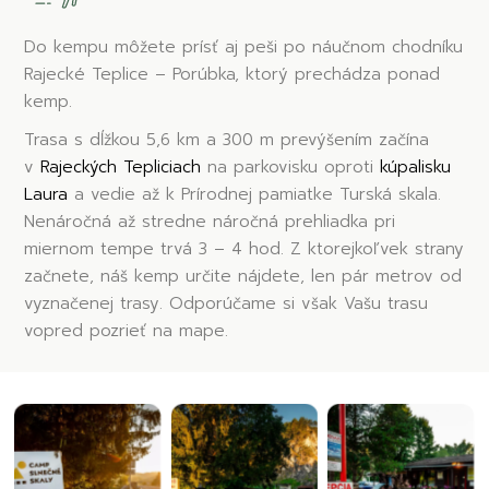
Do kempu môžete prísť aj peši po náučnom chodníku
Rajecké Teplice – Porúbka, ktorý prechádza ponad
kemp.
Trasa s dĺžkou 5,6 km a 300 m prevýšením začína
v
Rajeckých Tepliciach
na parkovisku oproti
kúpalisku
Laura
a vedie až k Prírodnej pamiatke Turská skala.
Nenáročná až stredne náročná prehliadka pri
miernom tempe trvá 3 – 4 hod. Z ktorejkoľvek strany
začnete, náš kemp určite nájdete, len pár metrov od
vyznačenej trasy. Odporúčame si však Vašu trasu
vopred pozrieť na mape.