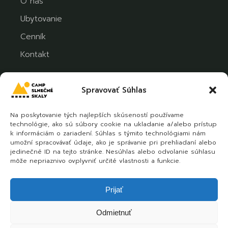
O nás
Ubytovanie
Cenník
Kontakt
Spravovať Súhlas
Sledujte nás
Na poskytovanie tých najlepších skúseností používame
technológie, ako sú súbory cookie na ukladanie a/alebo prístup
k informáciám o zariadení. Súhlas s týmito technológiami nám
umožní spracovávať údaje, ako je správanie pri prehliadaní alebo
jedinečné ID na tejto stránke. Nesúhlas alebo odvolanie súhlasu
môže nepriaznivo ovplyvniť určité vlastnosti a funkcie.
Prijať
Zásady používania súborov cookie
I
Ochrana
Odmietnuť
osobných údajov