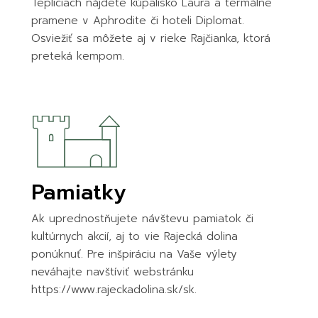
Tepliciach nájdete kúpalisko Laura a termálne
pramene v Aphrodite či hoteli Diplomat.
Osviežiť sa môžete aj v rieke Rajčianka, ktorá
preteká kempom.
Pamiatky
Ak uprednostňujete návštevu pamiatok či
kultúrnych akcií, aj to vie Rajecká dolina
ponúknuť. Pre inšpiráciu na Vaše výlety
neváhajte navštíviť webstránku
https://www.rajeckadolina.sk/sk.