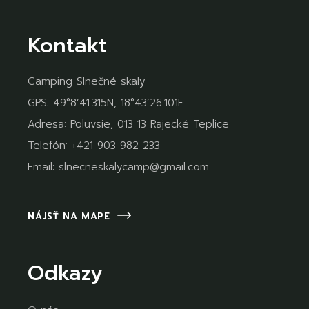
Kontakt
Camping Slnečné skaly
GPS: 49°8’41.315N, 18°43’26.101E
Adresa: Poluvsie, 013 13 Rajecké Teplice
Telefón:
+421 903 982 233
Email:
slnecneskalycamp@gmail.com
NÁJSŤ NA MAPE
Odkazy