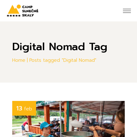
Skip
to
the
content
Digital Nomad Tag
Home
Posts tagged "Digital Nomad"
13
feb